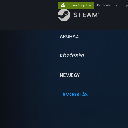
Steam telepítése
Bejelentkezés
|
ny
ÁRUHÁZ
KÖZÖSSÉG
NÉVJEGY
TÁMOGATÁS