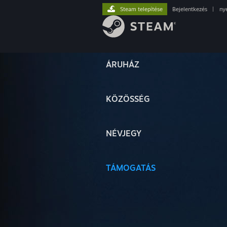
Steam telepítése
Bejelentkezés
|
ny
ÁRUHÁZ
KÖZÖSSÉG
NÉVJEGY
TÁMOGATÁS