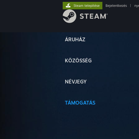
Steam telepítése
Bejelentkezés
|
ny
ÁRUHÁZ
KÖZÖSSÉG
NÉVJEGY
TÁMOGATÁS