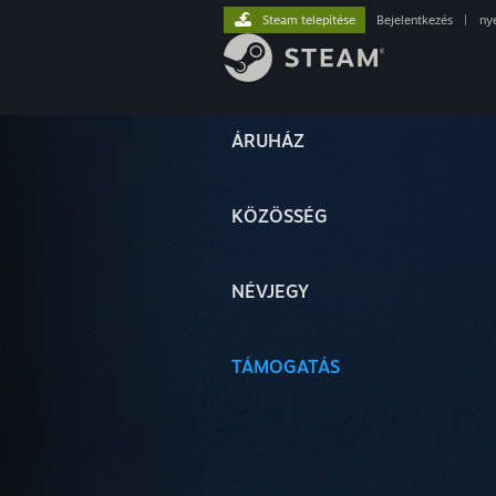
Steam telepítése
Bejelentkezés
|
ny
ÁRUHÁZ
KÖZÖSSÉG
NÉVJEGY
TÁMOGATÁS