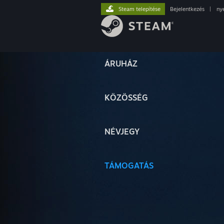
Steam telepítése
Bejelentkezés
|
ny
ÁRUHÁZ
KÖZÖSSÉG
NÉVJEGY
TÁMOGATÁS