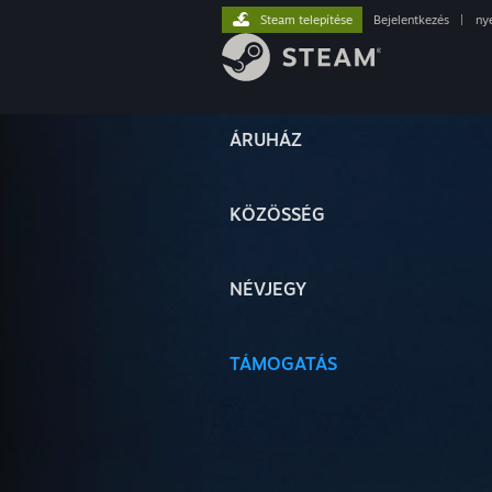
Steam telepítése
Bejelentkezés
|
ny
ÁRUHÁZ
KÖZÖSSÉG
NÉVJEGY
TÁMOGATÁS