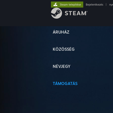
Steam telepítése
Bejelentkezés
|
ny
ÁRUHÁZ
KÖZÖSSÉG
NÉVJEGY
TÁMOGATÁS