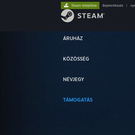
Steam telepítése
Bejelentkezés
|
ny
ÁRUHÁZ
KÖZÖSSÉG
NÉVJEGY
TÁMOGATÁS