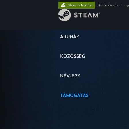
Steam telepítése
Bejelentkezés
|
ny
ÁRUHÁZ
KÖZÖSSÉG
NÉVJEGY
TÁMOGATÁS