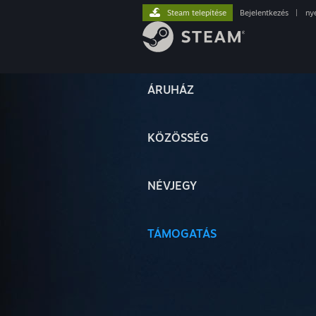
Steam telepítése
Bejelentkezés
|
ny
ÁRUHÁZ
KÖZÖSSÉG
NÉVJEGY
TÁMOGATÁS