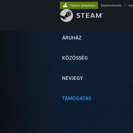
Steam telepítése
Bejelentkezés
|
ny
ÁRUHÁZ
KÖZÖSSÉG
NÉVJEGY
TÁMOGATÁS