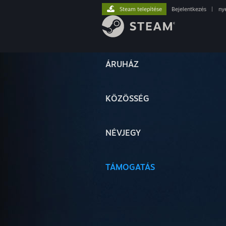
Steam telepítése
Bejelentkezés
|
ny
ÁRUHÁZ
KÖZÖSSÉG
NÉVJEGY
TÁMOGATÁS