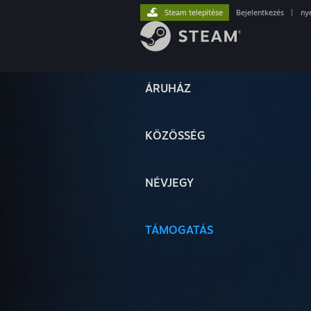
Steam telepítése
Bejelentkezés
|
ny
ÁRUHÁZ
KÖZÖSSÉG
NÉVJEGY
TÁMOGATÁS