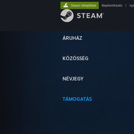
Steam telepítése
Bejelentkezés
|
ny
ÁRUHÁZ
KÖZÖSSÉG
NÉVJEGY
TÁMOGATÁS