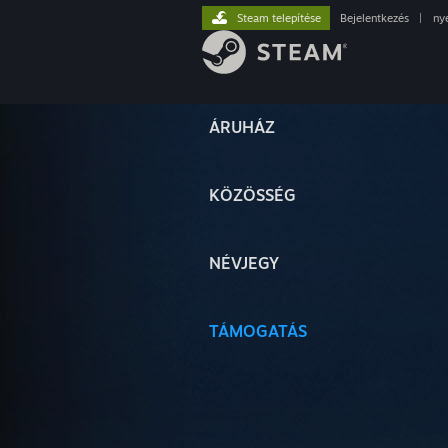
Steam telepítése
Bejelentkezés
|
ny
ÁRUHÁZ
KÖZÖSSÉG
NÉVJEGY
TÁMOGATÁS