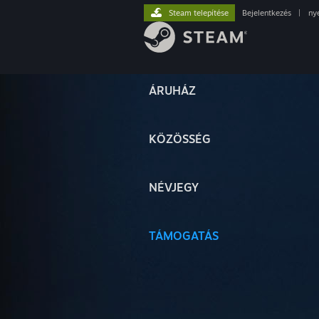
Steam telepítése
Bejelentkezés
|
ny
ÁRUHÁZ
KÖZÖSSÉG
NÉVJEGY
TÁMOGATÁS