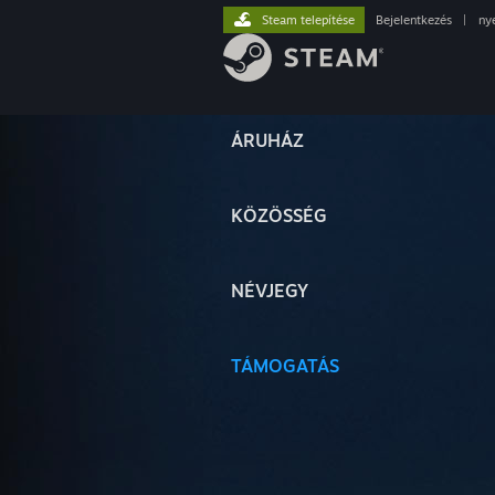
Steam telepítése
Bejelentkezés
|
ny
ÁRUHÁZ
KÖZÖSSÉG
NÉVJEGY
TÁMOGATÁS