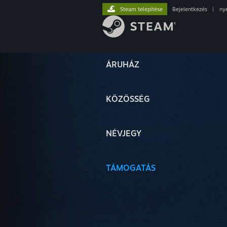
Steam telepítése
Bejelentkezés
|
ny
ÁRUHÁZ
KÖZÖSSÉG
NÉVJEGY
TÁMOGATÁS