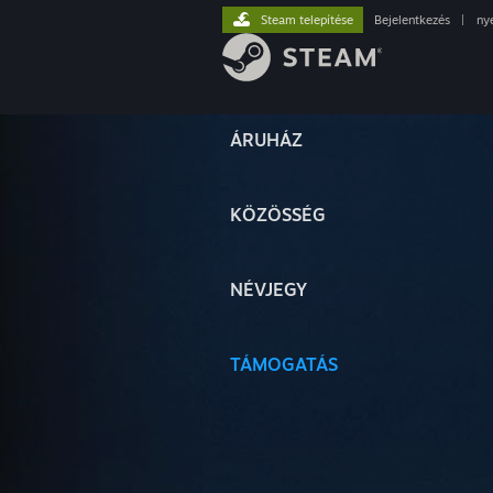
Steam telepítése
Bejelentkezés
|
ny
ÁRUHÁZ
KÖZÖSSÉG
NÉVJEGY
TÁMOGATÁS