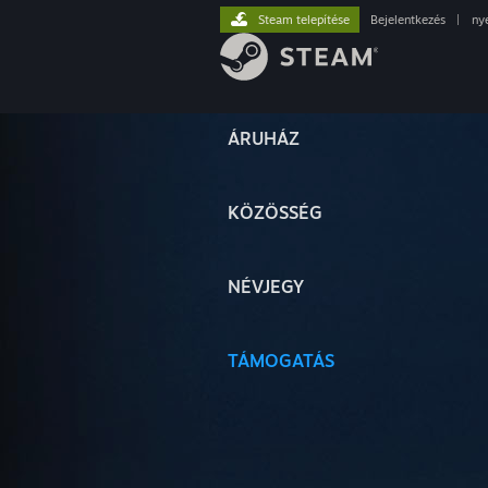
Steam telepítése
Bejelentkezés
|
ny
ÁRUHÁZ
KÖZÖSSÉG
NÉVJEGY
TÁMOGATÁS