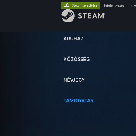
Steam telepítése
Bejelentkezés
|
ny
ÁRUHÁZ
KÖZÖSSÉG
NÉVJEGY
TÁMOGATÁS