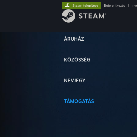
Steam telepítése
Bejelentkezés
|
ny
ÁRUHÁZ
KÖZÖSSÉG
NÉVJEGY
TÁMOGATÁS