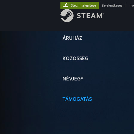
Steam telepítése
Bejelentkezés
|
ny
ÁRUHÁZ
KÖZÖSSÉG
NÉVJEGY
TÁMOGATÁS