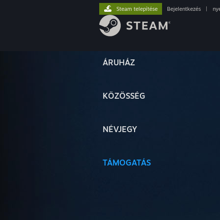
Steam telepítése
Bejelentkezés
|
ny
ÁRUHÁZ
KÖZÖSSÉG
NÉVJEGY
TÁMOGATÁS