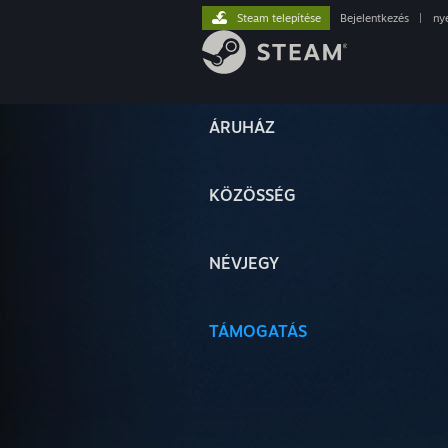
Steam telepítése
Bejelentkezés
|
ny
ÁRUHÁZ
KÖZÖSSÉG
NÉVJEGY
TÁMOGATÁS