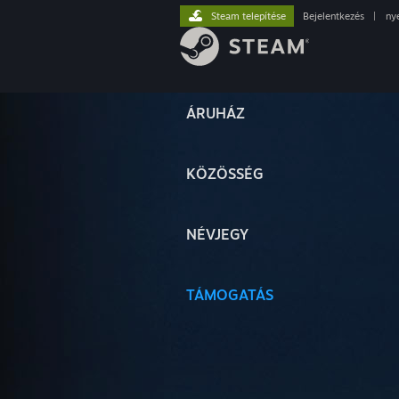
Steam telepítése
Bejelentkezés
|
ny
ÁRUHÁZ
KÖZÖSSÉG
NÉVJEGY
TÁMOGATÁS