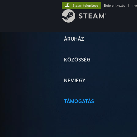
Steam telepítése
Bejelentkezés
|
ny
ÁRUHÁZ
KÖZÖSSÉG
NÉVJEGY
TÁMOGATÁS