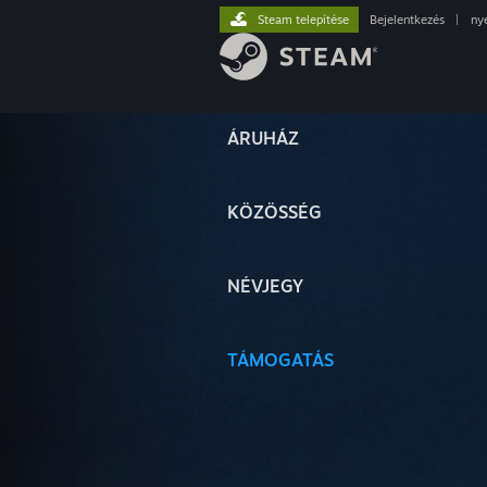
Steam telepítése
Bejelentkezés
|
ny
ÁRUHÁZ
KÖZÖSSÉG
NÉVJEGY
TÁMOGATÁS