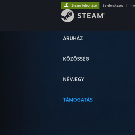
Steam telepítése
Bejelentkezés
|
ny
ÁRUHÁZ
KÖZÖSSÉG
NÉVJEGY
TÁMOGATÁS