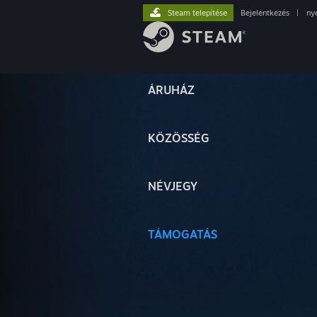
Steam telepítése
Bejelentkezés
|
ny
ÁRUHÁZ
KÖZÖSSÉG
NÉVJEGY
TÁMOGATÁS