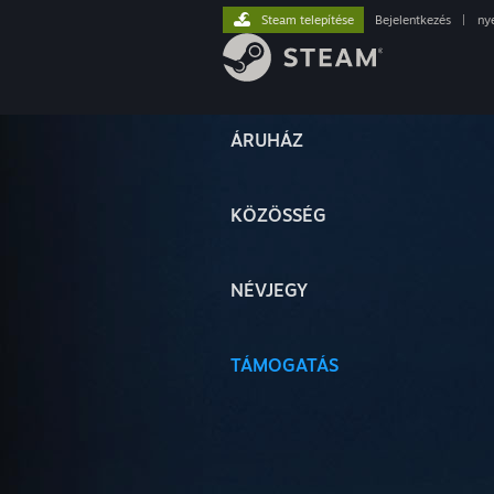
Steam telepítése
Bejelentkezés
|
ny
ÁRUHÁZ
KÖZÖSSÉG
NÉVJEGY
TÁMOGATÁS