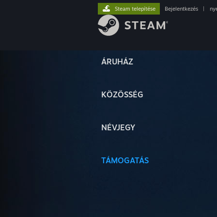
Steam telepítése
Bejelentkezés
|
ny
ÁRUHÁZ
KÖZÖSSÉG
NÉVJEGY
TÁMOGATÁS