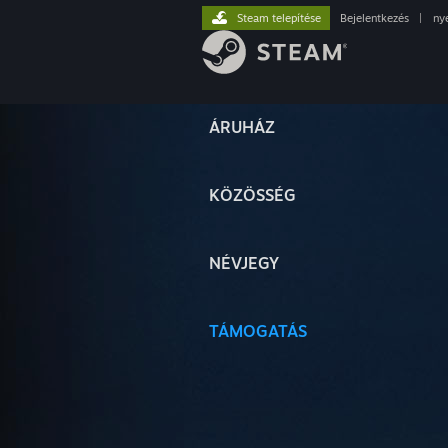
Steam telepítése
Bejelentkezés
|
ny
ÁRUHÁZ
KÖZÖSSÉG
NÉVJEGY
TÁMOGATÁS