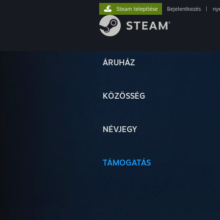
Steam telepítése
Bejelentkezés
|
ny
ÁRUHÁZ
KÖZÖSSÉG
NÉVJEGY
TÁMOGATÁS