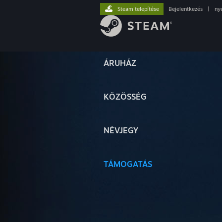
Steam telepítése
Bejelentkezés
|
ny
ÁRUHÁZ
KÖZÖSSÉG
NÉVJEGY
TÁMOGATÁS