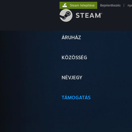
Steam telepítése
Bejelentkezés
|
ny
ÁRUHÁZ
KÖZÖSSÉG
NÉVJEGY
TÁMOGATÁS