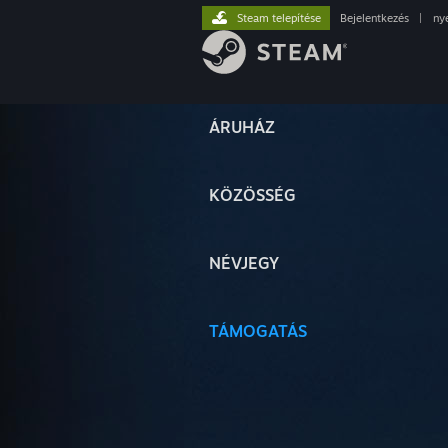
Steam telepítése
Bejelentkezés
|
ny
ÁRUHÁZ
KÖZÖSSÉG
NÉVJEGY
TÁMOGATÁS