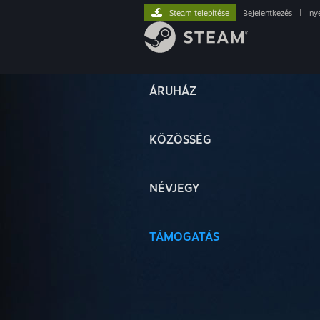
Steam telepítése
Bejelentkezés
|
ny
ÁRUHÁZ
KÖZÖSSÉG
NÉVJEGY
TÁMOGATÁS