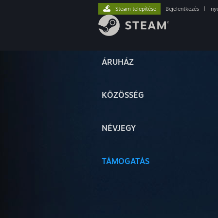
Steam telepítése
Bejelentkezés
|
ny
ÁRUHÁZ
KÖZÖSSÉG
NÉVJEGY
TÁMOGATÁS