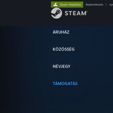
Steam telepítése
Bejelentkezés
|
ny
ÁRUHÁZ
KÖZÖSSÉG
NÉVJEGY
TÁMOGATÁS