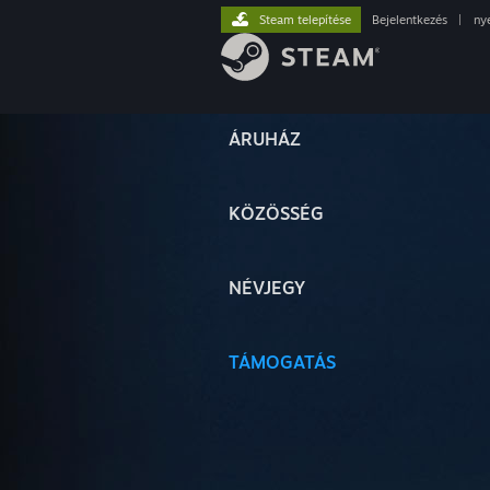
Steam telepítése
Bejelentkezés
|
ny
ÁRUHÁZ
KÖZÖSSÉG
NÉVJEGY
TÁMOGATÁS