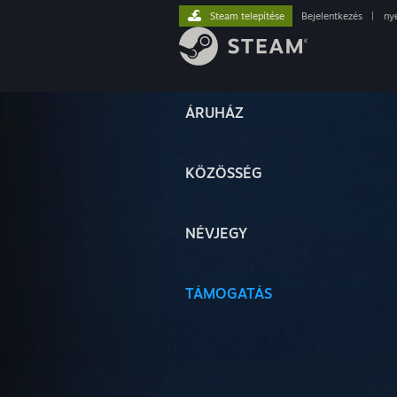
Steam telepítése
Bejelentkezés
|
ny
ÁRUHÁZ
KÖZÖSSÉG
NÉVJEGY
TÁMOGATÁS