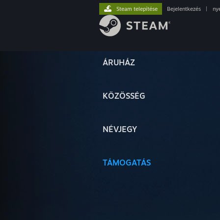
Steam telepítése
Bejelentkezés
|
ny
ÁRUHÁZ
KÖZÖSSÉG
NÉVJEGY
TÁMOGATÁS