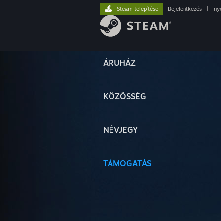
Steam telepítése
Bejelentkezés
|
ny
ÁRUHÁZ
KÖZÖSSÉG
NÉVJEGY
TÁMOGATÁS