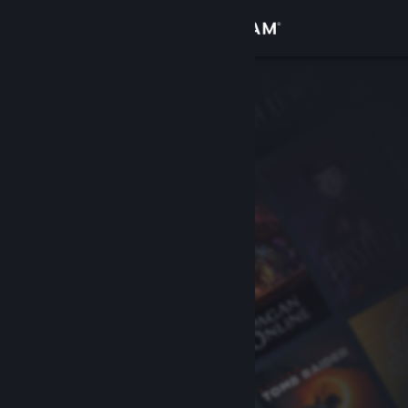
Login
Toko
Komunitas
Tentang
Bantuan
Ubah bahasa
Dapatkan Aplikasi Seluler Steam
Lihat situs web desktop