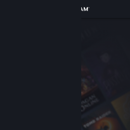
Login
Toko
Komunitas
Tentang
Bantuan
Ubah bahasa
Dapatkan Aplikasi Seluler Steam
Lihat situs web desktop