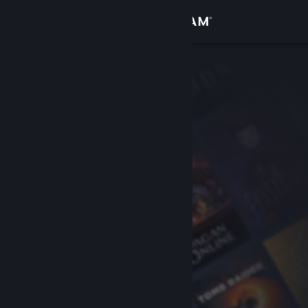
Login
Toko
Komunitas
Tentang
Bantuan
Ubah bahasa
Dapatkan Aplikasi Seluler Steam
Lihat situs web desktop