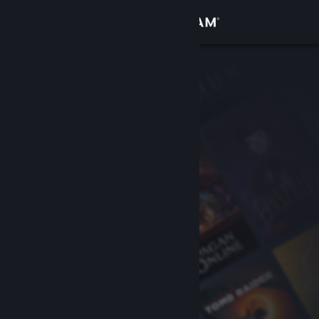
Login
Toko
Komunitas
Tentang
Bantuan
Ubah bahasa
Dapatkan Aplikasi Seluler Steam
Lihat situs web desktop