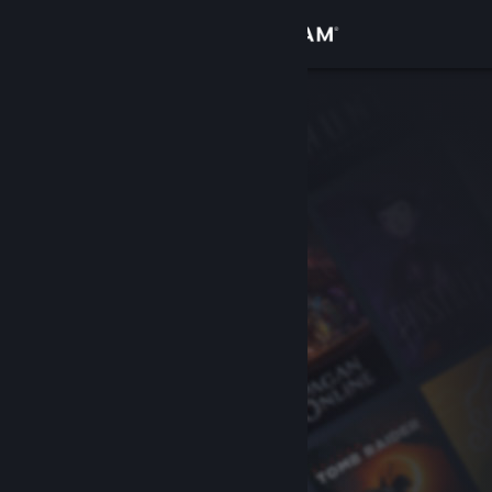
Login
Toko
Komunitas
Tentang
Bantuan
Ubah bahasa
Dapatkan Aplikasi Seluler Steam
Lihat situs web desktop