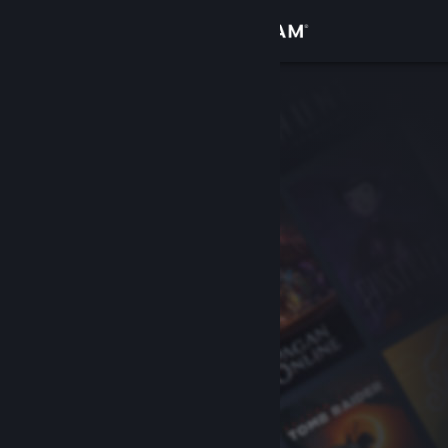
Login
Toko
Komunitas
Tentang
Bantuan
Ubah bahasa
Dapatkan Aplikasi Seluler Steam
Lihat situs web desktop